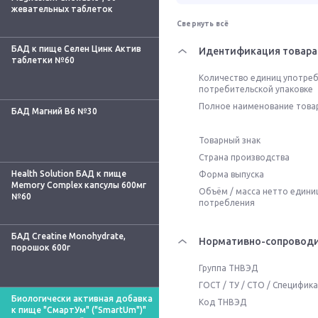
жевательных таблеток
Свернуть всё
БАД к пище Селен Цинк Актив
Идентификация товара
таблетки №60
Количество единиц употреб
потребительской упаковке
Полное наименование това
БАД Магний В6 №30
Товарный знак
Страна производства
Health Solution БАД к пище
Форма выпуска
Memory Complex капсулы 600мг
Объём / масса нетто едини
№60
потребления
БАД Creatine Monohydrate,
Нормативно-сопроводи
порошок 600г
Группа ТНВЭД
ГОСТ / ТУ / СТО / Специфик
Биологически активная добавка
Код ТНВЭД
к пище "СмартУм" ("SmartUm")"