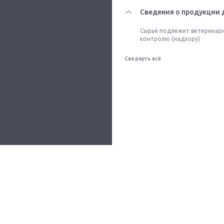
Сведения о продукции 
Сырьё подлежит ветеринар
контролю (надзору)
Свернуть всё
Все сервисы
О проекте
Помощь
Контакты
© 2026 ФАРМ-ПОРТАЛ
,
+7 (495) 374-57-19
,
info@pharm-portal.ru