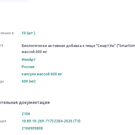
ления в
30 (шт.)
ра
Биологически активная добавка к пище "СмартУм" ("SmartUm"
массой 600 мг
МелАрт
Россия
капсула массой 600 мг
цы
600 (мг)
тельная документация
2106
ация
10.89.19-269-71732284-2020 (ТУ)
2106909808