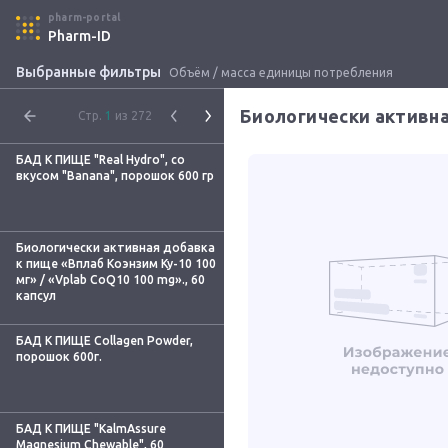
pharm-portal
Pharm-ID
Выбранные фильтры
Объём / масса единицы потребления
Биологически активна
Стр.
1
из 272
БАД К ПИЩЕ "Real Hydro", со
вкусом "Banana", порошок 600 гр
Биологически активная добавка
к пище «Вплаб Коэнзим Ку-10 100
мг» / «Vplab CoQ10 100 mg»., 60
капсул
БАД К ПИЩЕ Collagen Powder,
порошок 600г.
БАД К ПИЩЕ "KalmAssure
Magnesium Chewable", 60