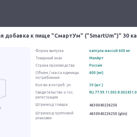
я добавка к пище "СмартУм" ("SmartUm")" 30 ка
Форма выпуска
капсула массой 600 мг
Товарный знак
МелАрт
Страна производства
Россия
Объём / масса единицы
600 (мг)
потребления
Кол-во в потреб. уп.
30 (шт.)
Свидетельство о гос.
RU.77.99.11.003.R.002451.0
регистрации
Штрихкод товара
4630040226250
Штрихкод групповой
4630040226250 (gtin)
упаковки