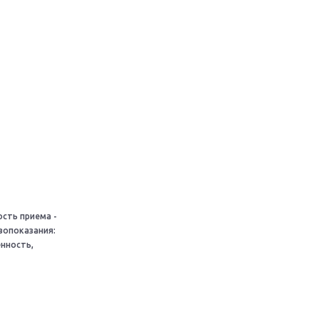
ость приема -
вопоказания:
нность,