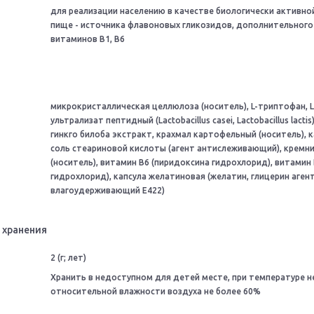
для реализации населению в качестве биологически активно
пище - источника флавоновых гликозидов, дополнительного
витаминов В1, В6
микрокристаллическая целлюлоза (носитель), L-триптофан, L
ультрализат пептидный (Lactobacillus casei, Lactobacillus lactis)
гинкго билоба экстракт, крахмал картофельный (носитель), 
соль стеариновой кислоты (агент антислеживающий), кремн
(носитель), витамин В6 (пиридоксина гидрохлорид), витамин 
гидрохлорид), капсула желатиновая (желатин, глицерин аген
влагоудерживающий Е422)
 хранения
2 (г; лет)
Хранить в недоступном для детей месте, при температуре не
относительной влажности воздуха не более 60%