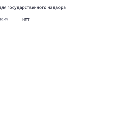
для государственного надзора
ному
НЕТ
Сообщить о неточност