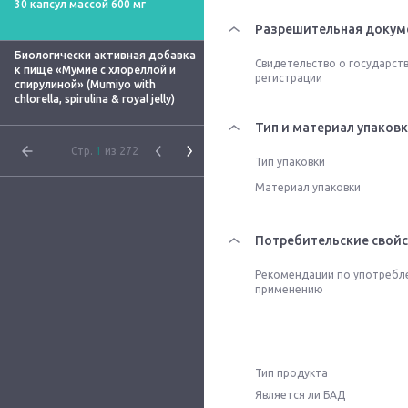
30 капсул массой 600 мг
Разрешительная докум
Биологически активная добавка
Свидетельство о государст
к пище «Мумие с хлореллой и
регистрации
спирулиной» (Mumiyo with
chlorella, spirulina & royal jelly)
Тип и материал упаков
Стр.
1
из 272
Тип упаковки
Материал упаковки
Потребительские свойс
Рекомендации по употребл
применению
Тип продукта
Является ли БАД