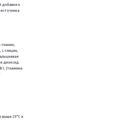
й добавки к
 источника
-тианин,
, L-глицин,
кальциевая
ия диоксид
В1, (тиамина
т
 выше 25°С и